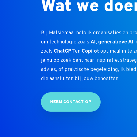
Wat we doe
Bij Matsiemaal help ik organisaties en pr
om technologie zoals
AI
,
generatieve AI
,
zoals
ChatGPT
en
Copilot
optimaal in te z
je nu op zoek bent naar inspiratie, strate
advies, of praktische begeleiding, ik bie
die aansluiten bij jouw behoeften.
NEEM CONTACT OP