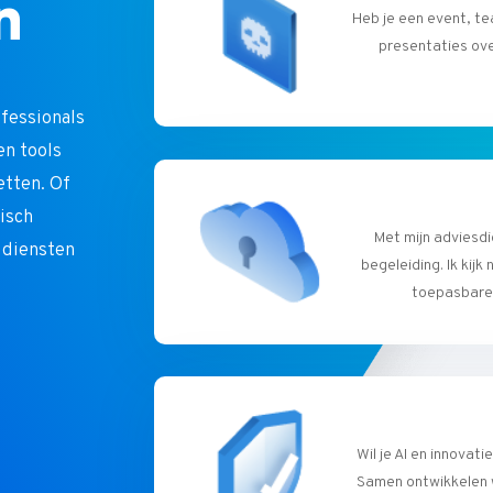
n
Heb je een event, t
presentaties ove
ofessionals
 en tools
etten. Of
gisch
Met mijn adviesdi
d diensten
begeleiding. Ik kijk
toepasbare 
Wil je AI en innovati
Samen ontwikkelen w