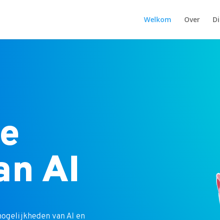
Welkom
Over
D
de
an AI
mogelijkheden van AI en