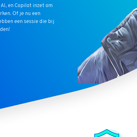
 AI, en Copilot inzet om
rken. Of je nu een
ebben een sessie die bij
rden!